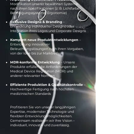
Modifikation unserer bewährten Systeme
nach Ihren Spezifikationen (z. B. Lichtfarbe,
Befestigungssysteme, Ergonomie)
Exklusive Designs & Branding
–
Entwicklung individueller Designs oder
Integration Ihres Logos und Corporate
Designs
Komplett neue Produktentwicklungen
–
Entwicklung innovativer
Beleuchtungslösungen nach Ihren Vorgaben,
von der Idee bis zur Marktreife
MDR-konforme Entwicklung
– Unsere
Produkte erfüllen die Anforderungen der
Medical Device Regulation (MDR) und
anderer relevanter Normen
Effiziente Produktion & Qualitätskontrolle
–
Hochwertige Fertigung nach höchsten
medizinischen Standards
Profitieren Sie von unserer langjährigen
Expertise, modernster Technologie und
flexiblen Entwicklungsmöglichkeiten.
Gemeinsam realisieren wir Ihre Vision –
individuell, innovativ und zuverlässig.