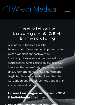
Individuelle
Lösungen & OEM-
Entwicklung
Als Spezialist für medizinische
Beleuchtungslösungen und Lupensysteme
bieten wir nicht nur hochwertige
Standardprodukte, sondern entwickeln auch
maßgeschneiderte Lösungen, die exakt auf
Ihre spezifischen Anforderungen abgestimmt
sind. Unser erfahrenes Entwicklungsteam
begleitet Sie von der ersten Idee über die
Konzeption und Prototypenfertigung bis hin
zur Serienproduktion.
Unsere Leistungen im Bereich OEM
& individuelle Lösungen:
Anpassung bestehender Produkte
–