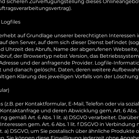
und sicheren Zurverfügungstellung dieses Onlineangebotes
uftragsverarbeitungsvertrag).
Logfiles
rhebt auf Grundlage unserer berechtigten Interessen im Si
uf den Server, auf dem sich dieser Dienst befindet (sog
d Uhrzeit des Abrufs, Name der abgerufenen Webseite
bruf, der Browsertyp nebst Version, das Betriebssystem
IP-Adresse und der anfragende Provider. Logfile-Informat
t und danach gelöscht. Daten, deren weitere Aufbewa
ndgültigen Klärung des jeweiligen Vorfalls von der Lösc
lar)
(z.B. per Kontaktformular, E-Mail, Telefon oder via soz
Kontaktanfrage und deren Abwicklung gem. Art. 6 Abs. 1
ung gemäß Art. 6 Abs. 1 lit. a) DSGVO verarbeitet. Darübe
teressen gem. Art. 6 Abs. 1 lit. f DSGVO in Verbindung 
lit. a) DSGVO, um Sie postalisch über ähnliche Produkte
n. Sie können diese Einwilligung jederzeit ohne Angab