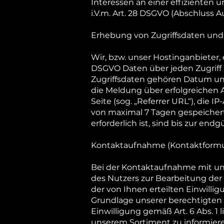
Interessen an einer effizienten 
i.V.m. Art. 28 DSGVO (Abschluss A
Erhebung von Zugriffsdaten und 
Wir, bzw. unser Hostinganbieter, e
DSGVO Daten über jeden Zugriff a
Zugriffsdaten gehören Datum un
die Meldung über erfolgreichen A
Seite (sog. „Referrer URL“), die 
von maximal 7 Tagen gespeicher
erforderlich ist, sind bis zur e
Kontaktaufnahme (Kontaktformu
Bei der Kontaktaufnahme mit uns 
des Nutzers zur Bearbeitung der 
der von Ihnen erteilten Einwillig
Grundlage unserer berechtigten In
Einwilligung gemäß Art. 6 Abs. 1 
unserem Sortiment zu informiere